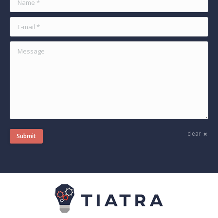
E-mail *
Message
clear
Submit