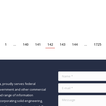
s an ivory tower, untouched by the tumultuous world outside. But wh
ountries have rushed to digitalise and move their data to the cloud. 
1
…
140
141
142
143
144
…
1725
Name *
a, proudly serves federal
E-mail *
government and other commercial
ad range of information
Message
orporating solid engineering,