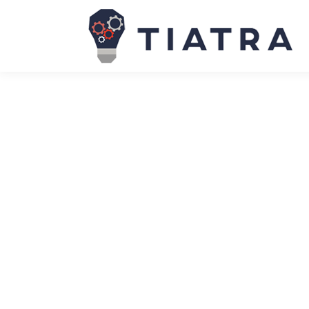
워크데이, 허정열 한국지사장 선임···국내
News
March 17, 2026
이번에 선임된 허정열 워크데이코리아 지사장은 한국 
력을 통해 워크데이의 AI 기반 솔루션을 핵심 업무 
(AWS), 구글, 세일즈포스 등 글로벌 기술 기업에서 
칼럼 | 관망하는 CTO는 사라진다···AI 
News
March 17, 2026
불과 6개월 전만 해도 대규모언어모델(LLM)은 저