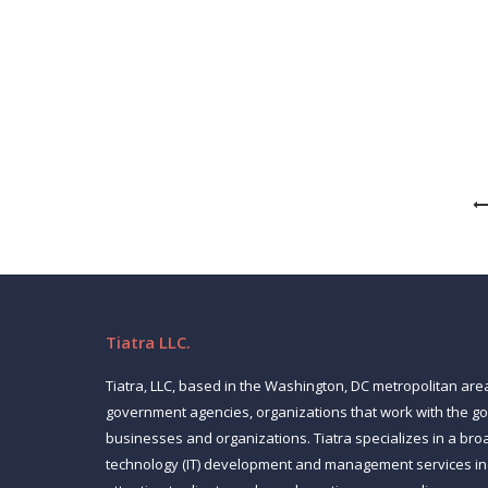
News
March 17, 2026
It’s always dangerous to think of “technology” a
follow suit. Over the last decade, companies and c
important it is…
Tiatra LLC.
Tiatra, LLC, based in the Washington, DC metropolitan are
government agencies, organizations that work with the 
businesses and organizations. Tiatra specializes in a bro
technology (IT) development and management services inc