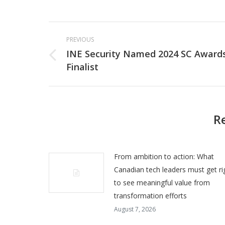
Post
PREVIOUS
navigation
INE Security Named 2024 SC Award
Previous
Finalist
post:
R
From ambition to action: What
Canadian tech leaders must get ri
to see meaningful value from
transformation efforts
August 7, 2026