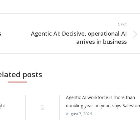
NEXT
s
Agentic AI: Decisive, operational AI
Next
arrives in business
post:
elated posts
Agentic AI workforce is more than
ght
doubling year on year, says Salesfor
August 7, 2026