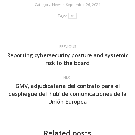
Category:
News
September 26, 2024
Tags:
art
Post
PREVIOUS
navigation
Reporting cybersecurity posture and systemic
Previous
risk to the board
post:
NEXT
GMV, adjudicataria del contrato para el
despliegue del ‘hub’ de comunicaciones de la
Next
Unión Europea
post:
Related posts