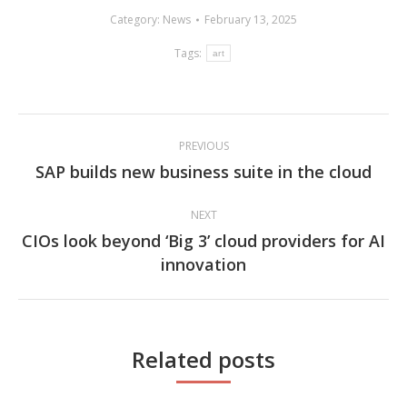
Category:
News
February 13, 2025
Tags:
art
Post
PREVIOUS
navigation
SAP builds new business suite in the cloud
Previous
post:
NEXT
CIOs look beyond ‘Big 3’ cloud providers for AI
Next
innovation
post:
Related posts