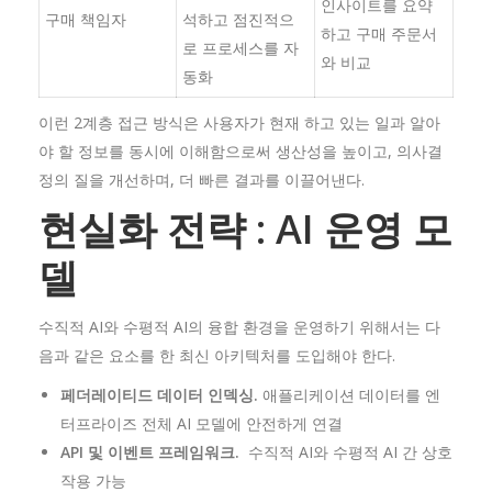
인사이트를 요약
구매 책임자
석하고 점진적으
하고 구매 주문서
로 프로세스를 자
와 비교
동화
이런 2계층 접근 방식은 사용자가 현재 하고 있는 일과 알아
야 할 정보를 동시에 이해함으로써 생산성을 높이고, 의사결
정의 질을 개선하며, 더 빠른 결과를 이끌어낸다.
현실화
전략 : AI
운영
모
델
수직적 AI와 수평적 AI의 융합 환경을 운영하기 위해서는 다
음과 같은 요소를 한 최신 아키텍처를 도입해야 한다.
페더레이티드
데이터
인덱싱.
애플리케이션 데이터를 엔
터프라이즈 전체 AI 모델에 안전하게 연결
API
및
이벤트
프레임워크.
수직적 AI와 수평적 AI 간 상호
작용 가능