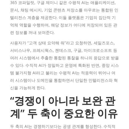
365 코파일럿, 구글 제미니 같은 수평적 AI는 애플리케이션,
문서, 채팅 메시지, 기업 콘텐츠 저장소를 아우르는 통합된 인
텔리전스 계층을 제공한다. 이들 플랫폼은 기업의 집단적 기
억체 역할을 수행하며, 해당 정보가 어디에 저장되어 있든 관
련 정보를 꺼내 보여준다.
사용자가 “고객 상태 요약해 줘”라고 요청하면, 세일즈포스,
서비스나우, 프레시웍스, 젠데스크, 구글, 마이크로소프트 등
여러 시스템에서 추출한 통합된 통찰을 하나의 응답으로 받을
수 있다. 수직적 AI가 정밀하고 운영에 특화된 반면, 중앙 시스
템 불가지형 AI라고 불리는 수평적 AI는 적응력이 뛰어나 여
러 시스템이나 도메인을 통합하면서 단일한 인텔리전스와 혁
신을 가능하게 한다.
“
경쟁이
아니라
보완
관
계”
두
축이
중요한
이유
두 축의 AI는 경쟁하기보다는 공생 관계를 형성한다. 수직적