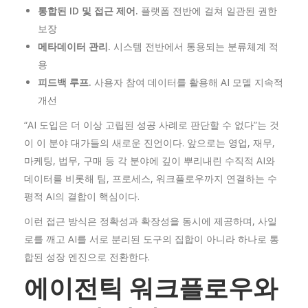
통합된 ID
및
접근
제어.
플랫폼 전반에 걸쳐 일관된 권한
보장
메타데이터
관리.
시스템 전반에서 통용되는 분류체계 적
용
피드백
루프.
사용자 참여 데이터를 활용해 AI 모델 지속적
개선
“AI 도입은 더 이상 고립된 성공 사례로 판단할 수 없다”는 것
이 이 분야 대가들의 새로운 진언이다. 앞으로는 영업, 재무,
마케팅, 법무, 구매 등 각 분야에 깊이 뿌리내린 수직적 AI와
데이터를 비롯해 팀, 프로세스, 워크플로우까지 연결하는 수
평적 AI의 결합이 핵심이다.
이런 접근 방식은 정확성과 확장성을 동시에 제공하며, 사일
로를 깨고 AI를 서로 분리된 도구의 집합이 아니라 하나로 통
합된 성장 엔진으로 전환한다.
에이전틱
워크플로우와