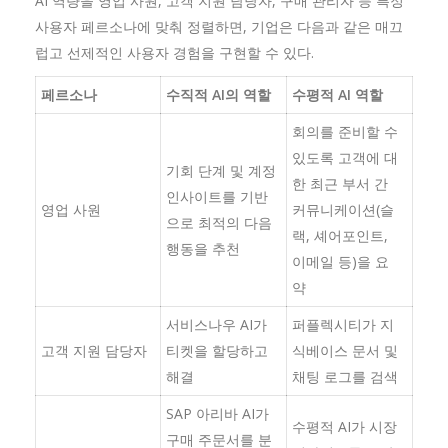
AI 역량을 영업 사원, 고객 지원 담당자, 구매 관리자 등 특정
사용자 페르소나에 맞춰 정렬하면, 기업은 다음과 같은 매끄
럽고 선제적인 사용자 경험을 구현할 수 있다.
페르소나
수직적 AI의 역할
수평적 AI 역할
회의를 준비할 수
있도록 고객에 대
기회 단계 및 계정
한 최근 부서 간
인사이트를 기반
영업 사원
커뮤니케이션(슬
으로 최적의 다음
랙, 셰어포인트,
행동을 추천
이메일 등)을 요
약
서비스나우 AI가
퍼플렉시티가 지
고객 지원 담당자
티켓을 할당하고
식베이스 문서 및
해결
채팅 로그를 검색
SAP 아리바 AI가
수평적 AI가 시장
구매 주문서를 분