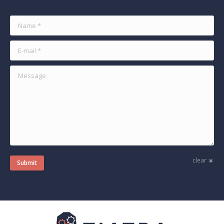
Name *
E-mail *
Message
clear
Submit