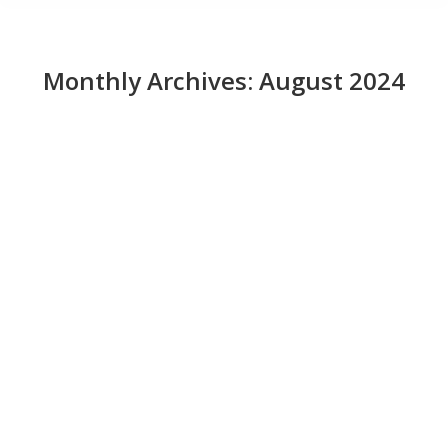
Monthly Archives:
August 2024
ロボットがメキシコ料理店のキッチンで大
活躍
News
August 14, 2024
ロボットは世界征服を企てているわけではない。た
だ単にアボカドディップを作りたいだけなのだ。 ア
ボカドディップの製造工程にロボットを導入するの
は理にかなっている。なぜなら、この魅力的なサイ
ドディッシュの準備は、ファストフードレストラン
であるチポトレの従業員にとって、皮をむき、種を